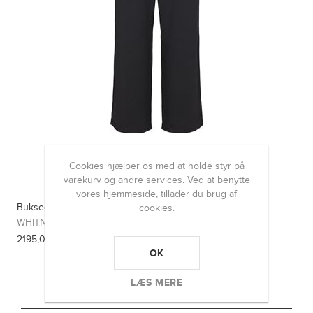
Cookies hjælper os med at holde styr på
varekurv og andre services. Ved at benytte
vores hjemmeside, tillader du brug af
Buksedragt
cookies.
WHITNEY N
1317,00 DKK
2195,00 DKK
OK
LÆS MERE