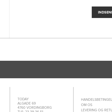
TODAY
HANDELSBETINGE
ALGADE 69
OM OS
4760 VORDINGBORG
LEVERING OG RET
TLF: 23 39 36 51