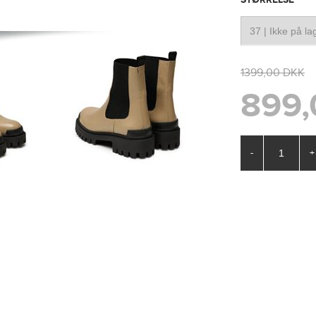
1399,00 DKK
899,
-
+