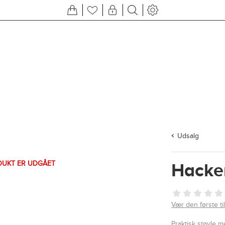
Udsalg
DUKT ER UDGÅET
Hacke
Vær den første t
Praktisk støvle m