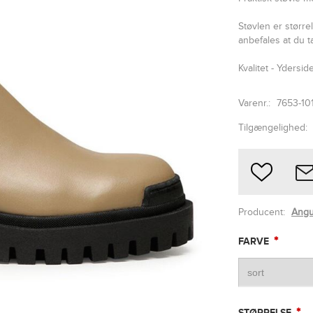
Støvlen er større
anbefales at du t
Kvalitet - Ydersid
Varenr.:
7653-10
Tilgængelighed:
Producent:
Angu
*
FARVE
*
STØRRELSE