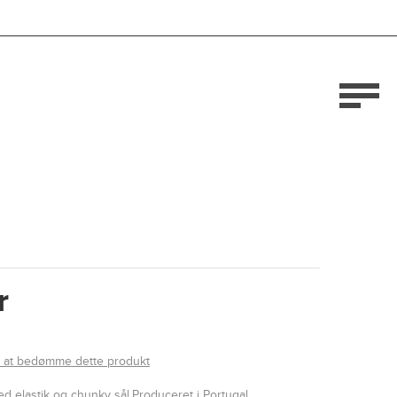
r
il at bedømme dette produkt
ed elastik og chunky sål.
Produceret i Portugal.