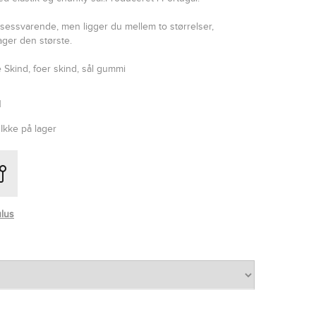
lsessvarende, men ligger du mellem to størrelser,
ager den største.
e Skind, foer skind, sål gummi
1
Ikke på lager
lus