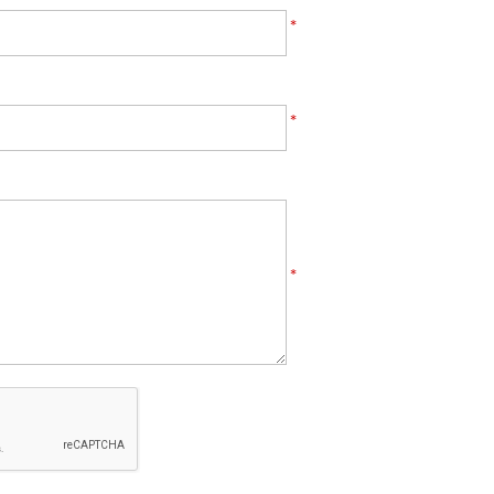
*
*
*