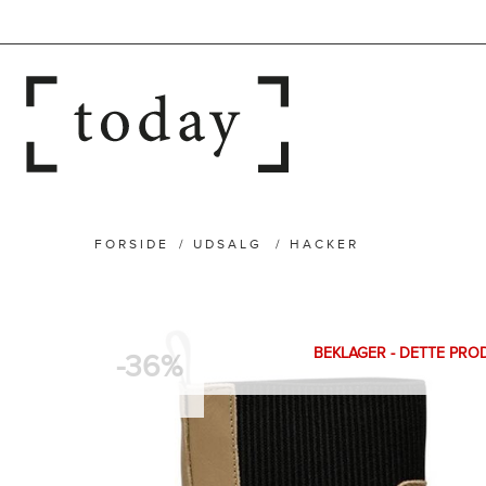
FORSIDE
/
UDSALG
/
HACKER
BEKLAGER - DETTE PRO
-36%