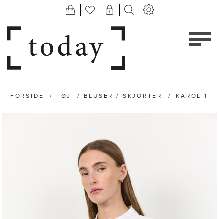
FORSIDE
/
TØJ
/
BLUSER / SKJORTER
/
KAROL 1