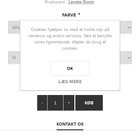
Producent:
Levete Room
*
FARVE
Cookies hjælper os med at holde styr på
varekurv og andre services. Ved at benytte
vores hjemmeside, tillader du brug af
*
STØRRELSE
cookies.
OK
899,95 DKK
LÆS MERE
-
+
KONTAKT OS