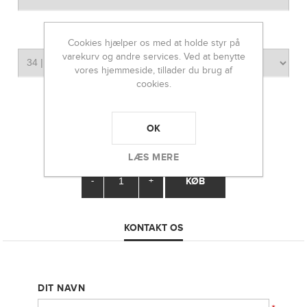
*
STØRRELSE
Cookies hjælper os med at holde styr på
varekurv og andre services. Ved at benytte
vores hjemmeside, tillader du brug af
cookies.
1549,00 DKK
500,00 DKK
OK
LÆS MERE
-
+
KONTAKT OS
DIT NAVN