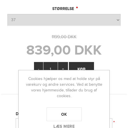
*
STØRRELSE
1199,00 DKK
839,00 DKK
-
+
Cookies hjælper os med at holde styr på
varekurv og andre services. Ved at benytte
KONTAKT OS
vores hjemmeside, tillader du brug af
cookies.
DIT NAVN
OK
*
LÆS MERE